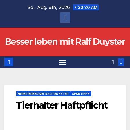
Zum
So.. Aug. 9th, 2026
7:30:30 AM
Inhalt
springen
Besser leben mit Ralf Duyster
HEIMTIERBEDARF RALF DUYSTER
SPARTIPPS
Tierhalter Haftpflicht