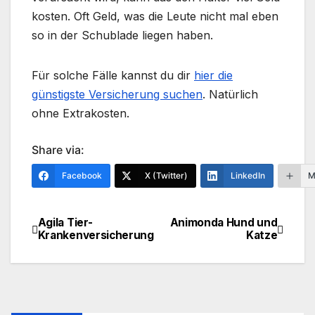
kosten. Oft Geld, was die Leute nicht mal eben
so in der Schublade liegen haben.
Für solche Fälle kannst du dir
hier die
günstigste Versicherung suchen
. Natürlich
ohne Extrakosten.
Share via:
Facebook
X (Twitter)
LinkedIn
M
Agila Tier-
Animonda Hund und
Beitragsnavigation
Krankenversicherung
Katze