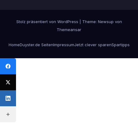
Stolz präsentiert von WordPress
|
Theme:
Newsup
von
Themeansar
Home
Duyster.de Seiten
Impressum
Jetzt clever sparen
Spartipps