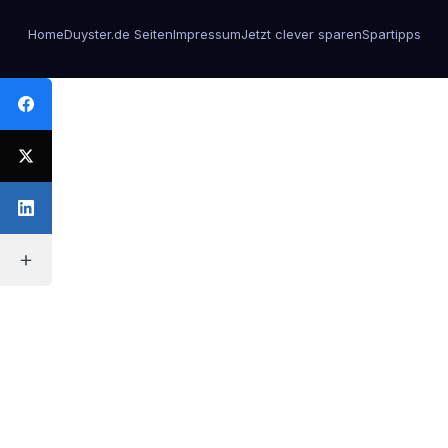
Home
Duyster.de Seiten
Impressum
Jetzt clever sparen
Spartipps