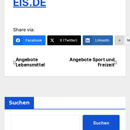
EIS.DE
Share via:
Facebook
X (Twitter)
LinkedIn
M
Angebote
Angebote Sport und
Beitragsnavigation
Lebensmittel
Freizeit
Suchen
Suchen