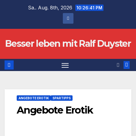
Zum
Sa.. Aug. 8th, 2026
10:26:41 PM
Inhalt
springen
Besser leben mit Ralf Duyster
ANGEBOTE EROTIK
SPARTIPPS
Angebote Erotik