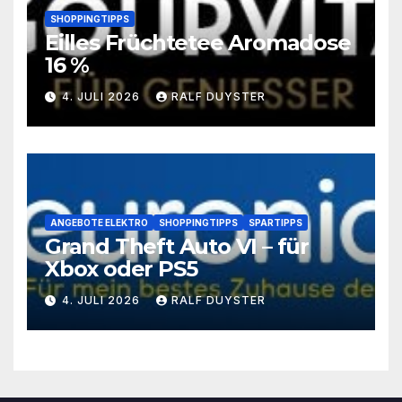
SHOPPINGTIPPS
Eilles Früchtetee Aromadose
16 %
4. JULI 2026
RALF DUYSTER
ANGEBOTE ELEKTRO
SHOPPINGTIPPS
SPARTIPPS
Grand Theft Auto VI – für
Xbox oder PS5
4. JULI 2026
RALF DUYSTER