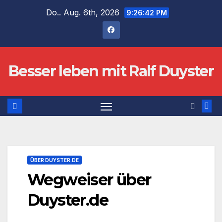
Zum
Do.. Aug. 6th, 2026
9:26:42 PM
Inhalt
springen
Besser leben mit Ralf Duyster
ÜBER DUYSTER.DE
Wegweiser über
Duyster.de