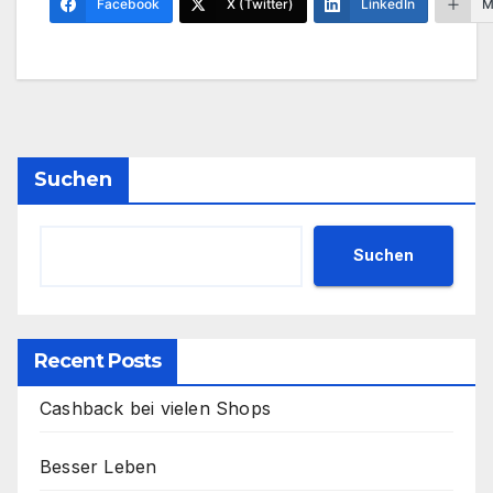
Facebook
X (Twitter)
LinkedIn
M
Suchen
Suchen
Recent Posts
Cashback bei vielen Shops
Besser Leben